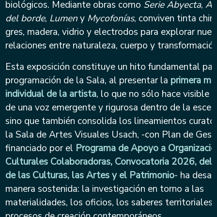
biológicos. Mediante obras como
Serie Abyecta
,
Al
del borde
,
Lumen
y
Mycofonías
, conviven tinta chin
gres, madera, vidrio y electrodos para explorar nue
relaciones entre naturaleza, cuerpo y transformación
Esta exposición constituye un hito fundamental par
programación de la Sala, al presentar la
primera mu
individual de la artista
, lo que no sólo hace visible e
de una voz emergente y rigurosa dentro de la escena
sino que también consolida los lineamientos curato
la Sala de Artes Visuales Usach, -con Plan de Gest
financiado por el
Programa de Apoyo a Organizacio
Culturales Colaboradoras, Convocatoria 2026, del M
de las Culturas, las Artes y el Patrimonio
- ha desar
manera sostenida: la investigación en torno a las
materialidades, los oficios, los saberes territoriales 
procesos de creación contemporáneos.