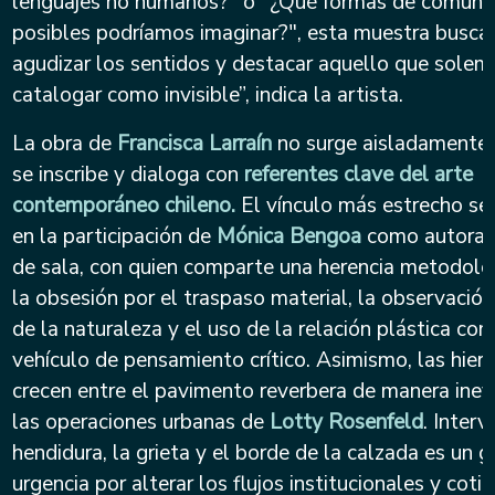
lenguajes no humanos?" o "¿Qué formas de comuni
posibles podríamos imaginar?", esta muestra busca i
agudizar los sentidos y destacar aquello que solem
catalogar como invisible”, indica la artista.
La obra de
Francisca Larraín
no surge aisladamente,
se inscribe y dialoga con
referentes clave del arte
contemporáneo chileno.
El vínculo más estrecho se 
en la participación de
Mónica Bengoa
como autora 
de sala, con quien comparte una herencia metodológ
la obsesión por el traspaso material, la observació
de la naturaleza y el uso de la relación plástica co
vehículo de pensamiento crítico. Asimismo, las hier
crecen entre el pavimento reverbera de manera inev
las operaciones urbanas de
Lotty Rosenfeld
. Interv
hendidura, la grieta y el borde de la calzada es un g
urgencia por alterar los flujos institucionales y coti