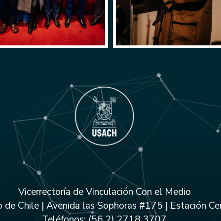
Vicerrectoría de Vinculación Con el Medio
 de Chile | Avenida las Sophoras #175 | Estación Cen
Teléfonos: (56 2) 2718 3707